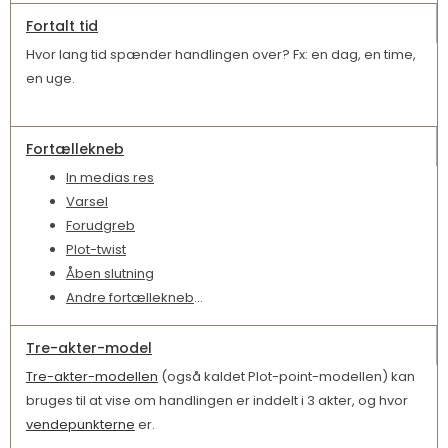
Fortalt tid
Hvor lang tid spænder handlingen over? Fx: en dag, en time,
en uge.
Fortællekneb
In medias res
Varsel
Forudgreb
Plot-twist
Åben slutning
Andre fortællekneb
…
Tre-akter-model
Tre-akter-modellen
(også kaldet Plot-point-modellen) kan
bruges til at vise om handlingen er inddelt i 3 akter, og hvor
vendepunkterne
er.