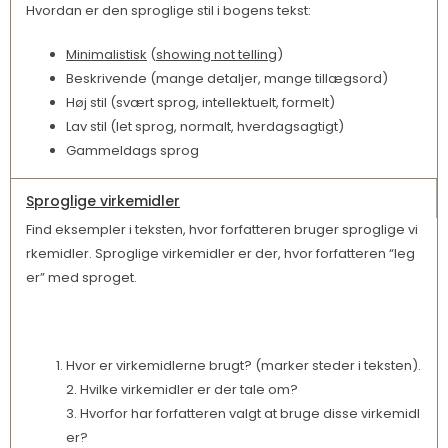
Hvordan er den sproglige stil i bogens tekst:
Minimalistisk
(
showing not telling
)
Beskrivende (mange detaljer, mange tillægsord)
Høj stil (svært sprog, intellektuelt, formelt)
Lav stil (let sprog, normalt, hverdagsagtigt)
Gammeldags sprog
Sproglige virkemidler
Find eksempler i teksten, hvor forfatteren bruger sproglige vi
rkemidler. Sproglige virkemidler er der, hvor forfatteren “leg
er” med sproget.
Hvor er virkemidlerne brugt? (marker steder i teksten).
2. Hvilke virkemidler er der tale om?
3. Hvorfor har forfatteren valgt at bruge disse virkemidl
er?