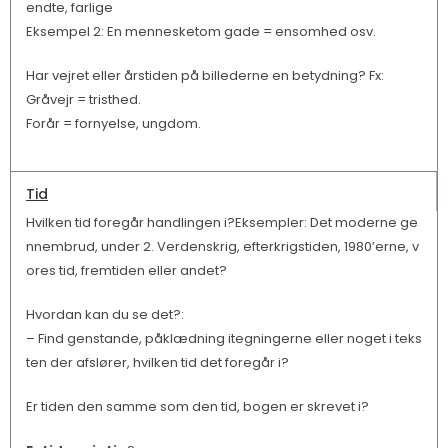
endte, farlige
Eksempel 2: En mennesketom gade = ensomhed osv.
Har vejret eller årstiden på billederne en betydning? Fx:
Gråvejr = tristhed.
Forår = fornyelse, ungdom.
Tid
Hvilken tid foregår handlingen i?Eksempler: Det moderne ge
nnembrud, under 2. Verdenskrig, efterkrigstiden, 1980’erne, v
ores tid, fremtiden eller andet?
Hvordan kan du se det?:
– Find genstande, påklædning itegningerne eller noget i teks
ten der afslører, hvilken tid det foregår i?
Er tiden den samme som den tid, bogen er skrevet i?