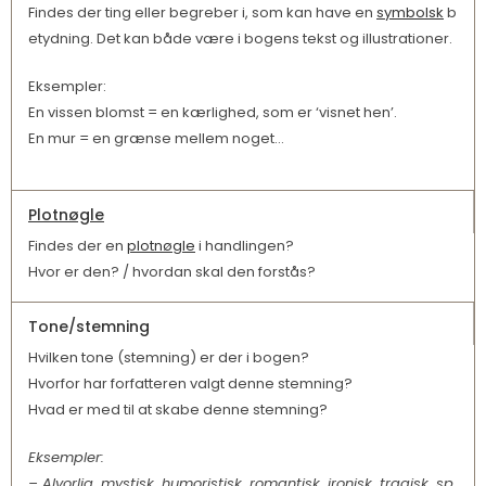
Findes der ting eller begreber i, som kan have en
symbolsk
b
etydning. Det kan både være i bogens tekst og illustrationer.
Eksempler:
En vissen blomst = en kærlighed, som er ‘visnet hen’.
En mur = en grænse mellem noget…
Plotnøgle
Findes der en
plotnøgle
i handlingen?
Hvor er den? / hvordan skal den forstås?
Tone/stemning
Hvilken tone (stemning) er der i bogen?
Hvorfor har forfatteren valgt denne stemning?
Hvad er med til at skabe denne stemning?
Eksempler:
– Alvorlig, mystisk, humoristisk, romantisk, ironisk, tragisk, sp