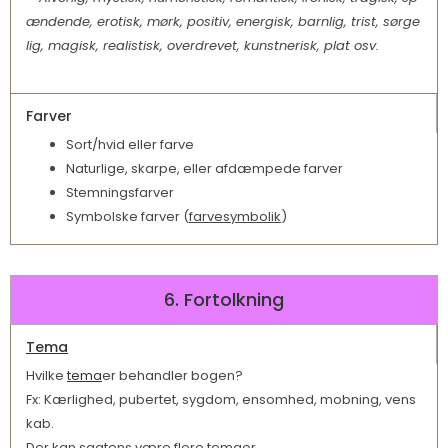
ændende, erotisk, mørk, positiv, energisk, barnlig, trist, sørge
lig, magisk, realistisk, overdrevet, kunstnerisk, plat osv.
Farver
Sort/hvid eller farve
Naturlige, skarpe, eller afdæmpede farver
Stemningsfarver
Symbolske farver (
farvesymbolik
)
6. Fortolkning
Tema
Hvilke
tema
er behandler bogen?
Fx: Kærlighed, pubertet, sygdom, ensomhed, mobning, vens
kab.
Der kan sagtens være flere temaer.