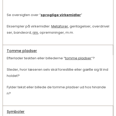
Se oversigten over “
sproglige virkemidler
”
Eksempler på virkemidler:
Metaforer
, gentagelser, overdrivel
ser, bandeord,
rim
, opremsninger, m.m.
Tomme pladser
Efterlader teskten eller billederne “
tomme pladser
“?
Steder, hvor læseren selv skal forestillie eller gætte sig til ind
holdet?
Fylder tekst eller billede de tomme pladser ud hos hinande
n?
Symboler