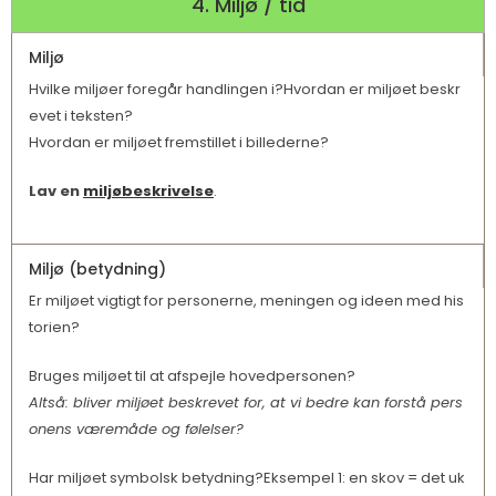
4. Miljø / tid
Miljø
Hvilke miljøer foregår handlingen i?Hvordan er miljøet beskr
evet i teksten?
Hvordan er miljøet fremstillet i billederne?
Lav en
miljøbeskrivelse
.
Miljø (betydning)
Er miljøet vigtigt for personerne, meningen og ideen med his
torien?
Bruges miljøet til at afspejle hovedpersonen?
Altså: bliver miljøet beskrevet for, at vi bedre kan forstå pers
onens væremåde og følelser?
Har miljøet symbolsk betydning?Eksempel 1: en skov = det uk