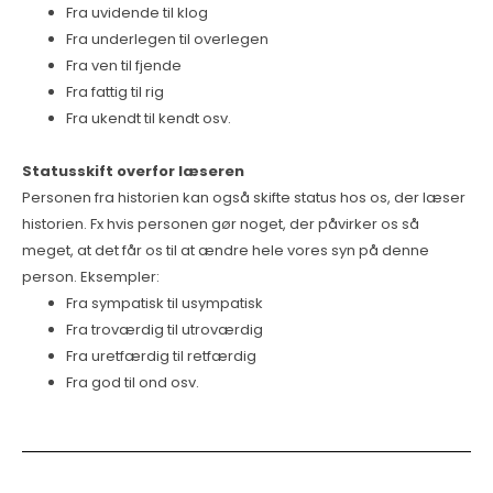
Fra uvidende til klog
Fra underlegen til overlegen
Fra ven til fjende
Fra fattig til rig
Fra ukendt til kendt osv.
Statusskift overfor læseren
Personen fra historien kan også skifte status hos os, der læser
historien. Fx hvis personen gør noget, der påvirker os så
meget, at det får os til at ændre hele vores syn på denne
person. Eksempler:
Fra sympatisk til usympatisk
Fra troværdig til utroværdig
Fra uretfærdig til retfærdig
Fra god til ond osv.