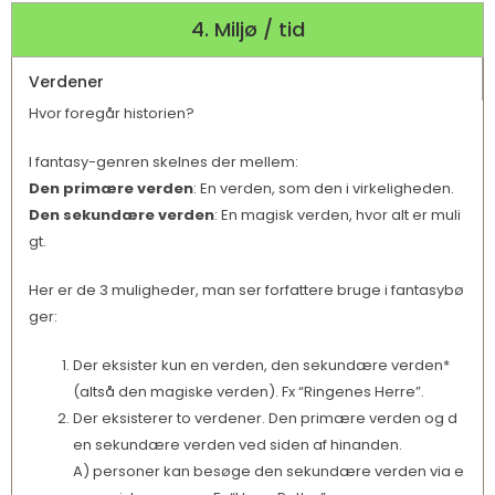
4. Miljø / tid
Verdener
Hvor foregår historien?
I fantasy-genren skelnes der mellem:
Den primære verden
: En verden, som den i virkeligheden.
Den sekundære verden
: En magisk verden, hvor alt er muli
gt.
Her er de 3 muligheder, man ser forfattere bruge i fantasybø
ger:
Der eksister kun en verden, den sekundære verden*
(altså den magiske verden). Fx “Ringenes Herre”.
Der eksisterer to verdener. Den primære verden og d
en sekundære verden ved siden af hinanden.
A) personer kan besøge den sekundære verden via e