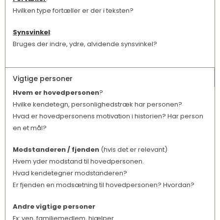
Hvilken type fortæller er der i teksten?
Synsvinkel
:
Bruges der indre, ydre, alvidende synsvinkel?
Vigtige personer
Hvem er hovedpersonen
?
Hvilke kendetegn, personlighedstræk har personen?
Hvad er hovedpersonens motivation i historien? Har person
en et mål?
Modstanderen / fjenden
(hvis det er relevant)
Hvem yder modstand til hovedpersonen.
Hvad kendetegner modstanderen?
Er fjenden en modsætning til hovedpersonen? Hvordan?
Andre vigtige personer
Fx: ven, familiemedlem, hjælper.