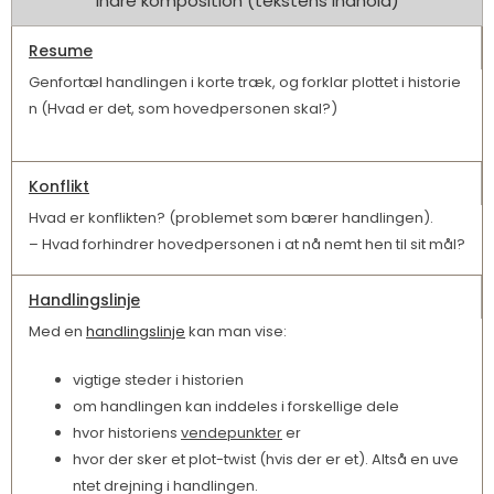
Indre komposition (tekstens indhold)
Resume
Genfortæl handlingen i korte træk, og forklar plottet i historie
n (Hvad er det, som hovedpersonen skal?)
Konflikt
Hvad er konflikten? (problemet som bærer handlingen).
– Hvad forhindrer hovedpersonen i at nå nemt hen til sit mål?
Handlingslinje
Med en
handlingslinje
kan man vise:
vigtige steder i historien
om handlingen kan inddeles i forskellige dele
hvor historiens
vendepunkter
er
hvor der sker et plot-twist (hvis der er et). Altså en uve
ntet drejning i handlingen.