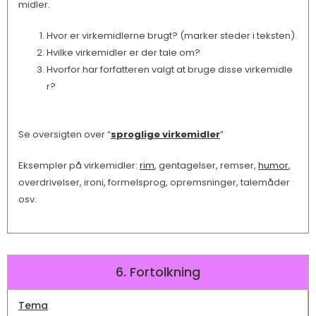
midler.
Hvor er virkemidlerne brugt? (marker steder i teksten).
Hvilke virkemidler er der tale om?
Hvorfor har forfatteren valgt at bruge disse virkemidle
r?
Se oversigten over “
sproglige virkemidler
”
Eksempler på virkemidler:
rim
, gentagelser, remser,
humor
,
overdrivelser, ironi, formelsprog, opremsninger, talemåder
osv.
6. Fortolkning
Tema