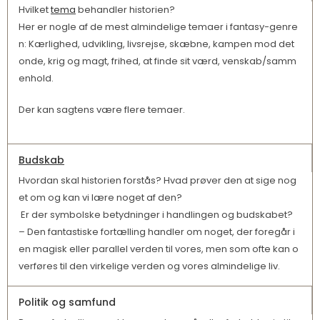
Hvilket
tema
behandler historien?
Her er nogle af de mest almindelige temaer i fantasy-genre
n: Kærlighed, udvikling, livsrejse, skæbne, kampen mod det
onde, krig og magt, frihed, at finde sit værd, venskab/samm
enhold.
Der kan sagtens være flere temaer.
Budskab
Hvordan skal historien forstås? Hvad prøver den at sige nog
et om og kan vi lære noget af den?
Er der symbolske betydninger i handlingen og budskabet?
– Den fantastiske fortælling handler om noget, der foregår i
en magisk eller parallel verden til vores, men som ofte kan o
verføres til den virkelige verden og vores almindelige liv.
Politik og samfund