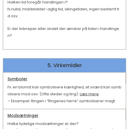
Hvilken tid foregår handlingen i?
fx nutid, middelalder-agtig tid, vikingetiden, ingen bestemt ti
d osv.
Er der tidsrejser eller andet der ændrer på tiden i handlinge
n?
5. Virkemidler
Symboler
Fx: en blomst kan symbolisere kærlighed, et sværd kan symb
olisere mod osv. (Ofte steder og ting).
Læs mere
.
– Eksempel: Ringen i “Ringenes herre” symboliserer magt.
Modsætninger
Hvilke tydelige modsætninger er der?