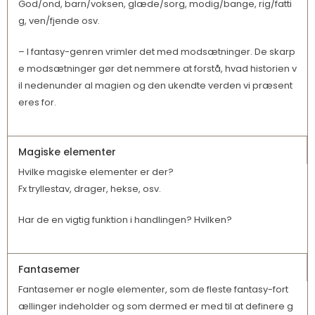
God/ond, barn/voksen, glæde/sorg, modig/bange, rig/fatti
g, ven/fjende osv.
– I fantasy-genren vrimler det med modsætninger. De skarp
e modsætninger gør det nemmere at forstå, hvad historien v
il nedenunder al magien og den ukendte verden vi præsent
eres for.
Magiske elementer
Hvilke magiske elementer er der?
Fx tryllestav, drager, hekse, osv.
Har de en vigtig funktion i handlingen? Hvilken?
Fantasemer
Fantasemer er nogle elementer, som de fleste fantasy-fort
ællinger indeholder og som dermed er med til at definere g