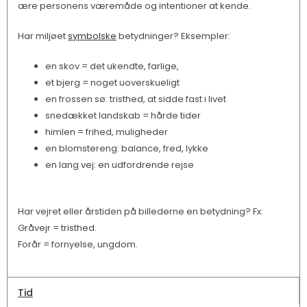
ære personens væremåde og intentioner at kende.
Har miljøet
symbolske
betydninger? Eksempler:
en skov = det ukendte, farlige,
et bjerg = noget uoverskueligt
en frossen sø: tristhed, at sidde fast i livet
snedækket landskab = hårde tider
himlen = frihed, muligheder
en blomstereng: balance, fred, lykke
en lang vej: en udfordrende rejse
Har vejret eller årstiden på billederne en betydning? Fx:
Gråvejr = tristhed.
Forår = fornyelse, ungdom.
Tid