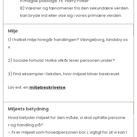
n magisk passage. Fx “Harry Potter”.
B) Væsner og fænomener fra den sekundære verden
kan bryde ind eller vise sig i vores primære verden.
Miljø
1) I hvilket miljø foregår handlingen? Vikingeborg, landsby os
v.
2) Sociale forhold: Hvilke vilkår lever personen under?
3) Find eksempler i teksten, hvor miljøet bliver beskrevet.
Lav evt. en
miljøbeskrivelse
.
Miljøets betydning
Hvad betyder miljøet for den måde, vi skal opfatte persone
r og handling på?
– Fx er miljøet som hovedpersonen bor i, vigtigt for at vi kan l