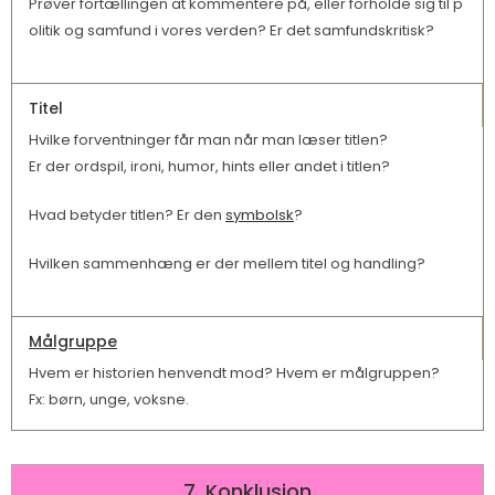
Prøver fortællingen at kommentere på, eller forholde sig til p
olitik og samfund i vores verden? Er det samfundskritisk?
Titel
Hvilke forventninger får man når man læser titlen?
Er der ordspil, ironi, humor, hints eller andet i titlen?
Hvad betyder titlen? Er den
symbolsk
?
Hvilken sammenhæng er der mellem titel og handling?
Målgruppe
Hvem er historien henvendt mod? Hvem er målgruppen?
Fx: børn, unge, voksne.
7. Konklusion