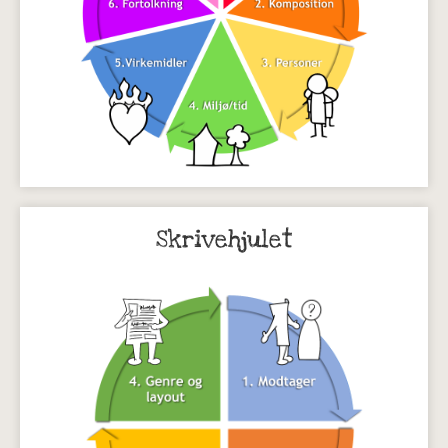
Skrivehjulet