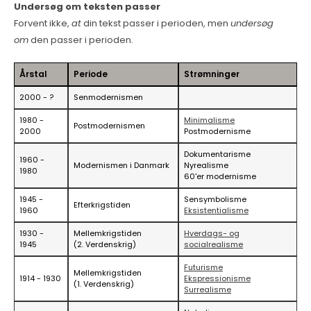
Undersøg om teksten passer
Forvent ikke,
at
din tekst passer i perioden, men
undersøg
om
den passer i perioden.
Årstal
Periode
Strømninger
2000 - ?
Senmodernismen
1980 -
Minimalisme
Postmodernismen
2000
Postmodernisme
Dokumentarisme
1960 -
Modernismen i Danmark
Nyrealisme
1980
60'er modernisme
1945 -
Sensymbolisme
Efterkrigstiden
1960
Eksistentialisme
1930 -
Mellemkrigstiden
Hverdags- og
1945
(2. Verdenskrig)
socialrealisme
Futurisme
Mellemkrigstiden
1914 - 1930
Ekspressionisme
(1. Verdenskrig)
Surrealisme