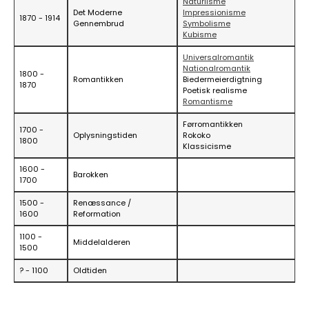
Naturlisme
Det Moderne
Impressionisme
1870 - 1914
Gennembrud
Symbolisme
Kubisme
Universalromantik
Nationalromantik
1800 -
Romantikken
Biedermeierdigtning
1870
Poetisk realisme
Romantisme
Førromantikken
1700 -
Oplysningstiden
Rokoko
1800
Klassicisme
1600 -
Barokken
1700
1500 -
Renæssance /
1600
Reformation
1100 -
Middelalderen
1500
? - 1100
Oldtiden