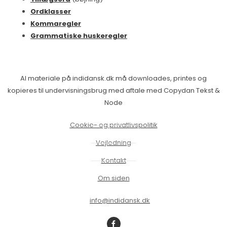
Ordklasser
Kommaregler
Grammatiske huskeregler
Al materiale på indidansk.dk må downloades, printes og
kopieres til undervisningsbrug med aftale med Copydan Tekst &
Node
Cookie- og privatlivspolitik
Vejledning
Kontakt
Om siden
info@indidansk.dk