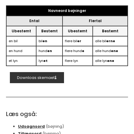
Navneord bøjninger
Ental
Flertal
Ubestemt
Bestemt
Ubestemt
Bestemt
en bil
bil
en
flere bil
er
alle bil
erne
en hund
hund
en
flere hund
e
alle hund
ene
et lyn
lyn
et
flere lyn
alle lyn
ene
Downloas skemaet
Læs også:
Udsagnsord
(bøjning)
Tillægsord
(bøjning)