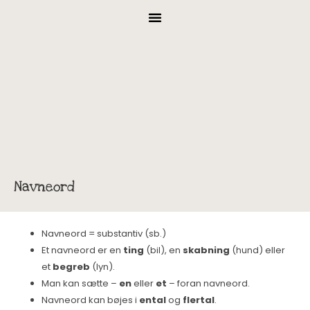
Navneord
Navneord = substantiv (sb.)
Et navneord er en
ting
(bil), en
skabning
(hund) eller
et
begreb
(lyn).
Man kan sætte –
en
eller
et
– foran navneord.
Navneord kan bøjes i
ental
og
flertal
.