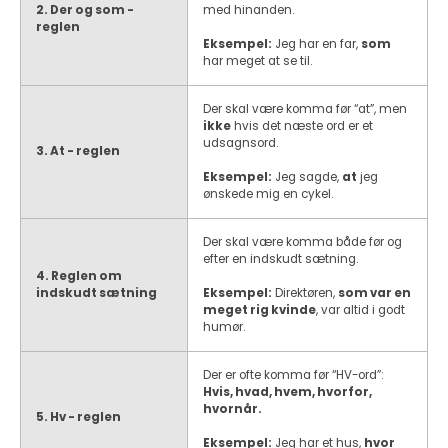
2. Der og som -
med hinanden.
reglen
Eksempel:
Jeg har en far,
som
har meget at se til.
Der skal være komma før “at”, men
ikke
hvis det næste ord er et
udsagnsord.
3. At - reglen
Eksempel:
Jeg sagde,
at
jeg
ønskede mig en cykel.
Der skal være komma både før og
efter en indskudt sætning.
4. Reglen om
indskudt sætning
Eksempel:
Direktøren,
som var en
meget rig kvinde
, var altid i godt
humør.
Der er ofte komma før “HV-ord”:
Hvis, hvad, hvem, hvorfor,
hvornår.
5. Hv - reglen
Eksempel:
Jeg har et hus,
hvor