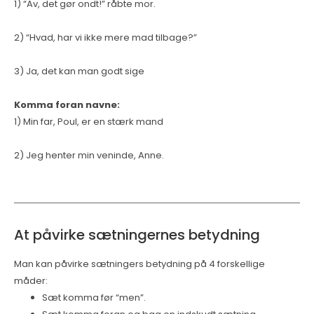
1) “Av, det gør ondt!” råbte mor.
2) “Hvad, har vi ikke mere mad tilbage?”
3) Ja, det kan man godt sige
Komma foran navne:
1) Min far, Poul, er en stærk mand
2) Jeg henter min veninde, Anne.
At påvirke sætningernes betydning
Man kan påvirke sætningers betydning på 4 forskellige
måder:
Sæt komma før “men”.