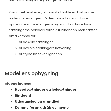
misforstå mange betydninger i en tekst.
Kommaet markerer, at man skal holde en kort pause
under oplæsningen. På den måde kan man høre
opdelingen af sætningerne, og man kan høre, hvad
sætningerne betyder i forhold til hinanden. Man sætter
altså komma for:
at adskille sætninger
at påvirke sætningers betydning
at styrke læsevenligheden
Modellens opbygning
Sidens indhold:
Hovedsætninger og ledsætninger
Bindeord
Udsagnsled og grundled
Komma foran udråb og navne