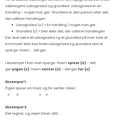
sætningens udsagnsled og grundled. Udsagnsled er en
handling – noget man gør. Grundled er den person eller det,
der udfører handlingen.
Udsagnsled (o) = En handling / noget man gør.
Grundled (x) = Den eller det, der udfører handlingen.
Der skal være et udsagnsled og et grundled på hver side af
kommaet. Man kan finde udsagnsled og grundled ved at
spørge: Hvem…. det gør….
I eksempel 1 kan man spørge: Hvem
spiser (o)
– det
gør
pigen (x)
. Hvem
venter (o)
– det gør
far (x)
.
Eksempel 1:
Pigen spiser sin mad, og far venter i bilen.
x o x o
Eksempel 2:
Det regner, og vejen bliver våd.