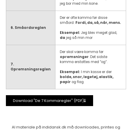
jeg bor med min kone.
Der er ofte komma før disse
småord:
Fordi, da, så, når, mens.
6. Småordsreglen
Eksempel:
Jeg blev meget glad,
da
jeg så min mor
Der skal være komma før
opremsninger
. Det sidste
komma erstattes med ”og”.
7.
Opremsningsreglen
Eksempel:
I min kasse er der
bolde, snor, legetøj, elastik,
papir
og flag.
Download "De 7 Kommaregler" (PDF)
Al materiale på indidansk.dk må downloades, printes og