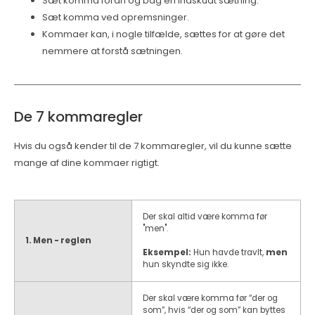
Sæt komma foran og bag en indskudt sætning.
Sæt komma ved opremsninger.
Kommaer kan, i nogle tilfælde, sættes for at gøre det
nemmere at forstå sætningen.
De 7 kommaregler
Hvis du også kender til de 7 kommaregler, vil du kunne sætte
mange af dine kommaer rigtigt.
Der skal altid være komma før
"men".
1. Men - reglen
Eksempel:
Hun havde travlt,
men
hun skyndte sig ikke.
Der skal være komma før “der og
som”, hvis “der og som” kan byttes