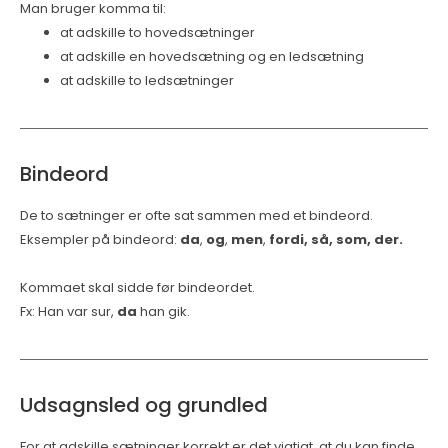
Man bruger komma til:
at adskille to hovedsætninger
at adskille en hovedsætning og en ledsætning
at adskille to ledsætninger
Bindeord
De to sætninger er ofte sat sammen med et bindeord.
Eksempler på bindeord:
da
,
og
,
men
,
fordi, så, som, der.
Kommaet skal sidde før bindeordet.
Fx: Han var sur,
da
han gik.
Udsagnsled og grundled
For at adskille sætninger korrekt er det vigtigt, at du kan finde