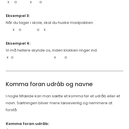
x o x o
Eksempel 3:
Når du tager i skole, skal du huske madpakken.
x o o x
Eksempel 4:
Vi må hellere skynde os, inden klokken ringer ind.
x o x o
Komma foran udråb og navne
I nogle tilfælde kan man sætte et komma før et udråb eller et
navn. Sætningen bliver mere læsevenlig og nemmere at
forstå.
Komma foran udråb: