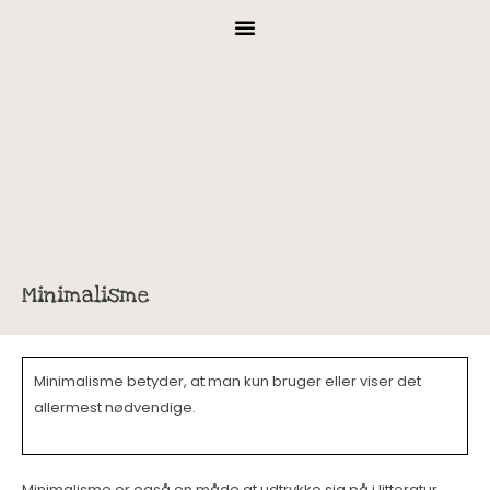
Minimalisme
Minimalisme betyder, at man kun bruger eller viser det
allermest nødvendige.
Minimalisme er også en måde at udtrykke sig på i litteratur