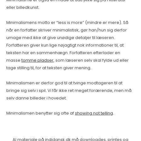
eller billedkunst.
Minimalismens motto er “less is more” (mindre er mere). Så
når en forfatter skriver minimalistisk, gør han/hun sig derfor
umage med ikke at give unødige detaljer til læseren.
Forfatteren giver kun lige nøjagtigt nok informationer til, at
teksten har en sammenhægn. Forfatteren efterlader en
masse
tomme pladser
, som læseren selv skal fylde ud eller
tage stilling til, for at teksten giver mening.
Minimalismen er derfor god til at tvinge modtageren til at
bringe sig selv i spil. Vi får ikke ret meget forærende, men må
selv danne billeder i hovedet.
Minimalismen benytter sig ofte af
showing not telling
.
Al materiale på indidansk.dk må downloades, printes og