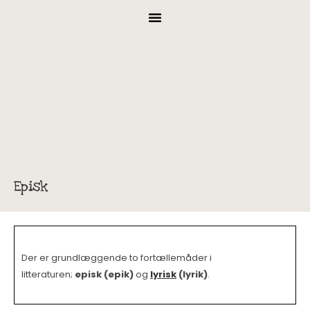
Episk
Der er grundlæggende to fortællemåder i
litteraturen;
episk (epik)
og
lyrisk
(lyrik)
.