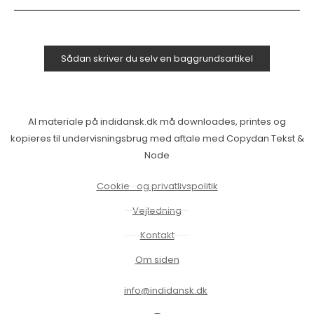
Sådan skriver du selv en baggrundsartikel
Al materiale på indidansk.dk må downloades, printes og
kopieres til undervisningsbrug med aftale med Copydan Tekst &
Node
Cookie- og privatlivspolitik
Vejledning
Kontakt
Om siden
info@indidansk.dk