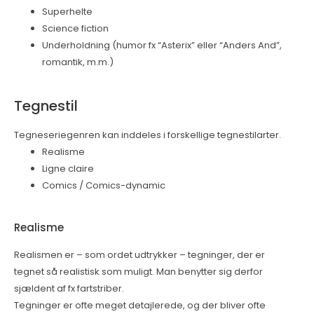
Superhelte
Science fiction
Underholdning (humor fx “Asterix” eller “Anders And”,
romantik, m.m.)
Tegnestil
Tegneseriegenren kan inddeles i forskellige tegnestilarter.
Realisme
Ligne claire
Comics / Comics-dynamic
Realisme
Realismen er – som ordet udtrykker – tegninger, der er
tegnet så realistisk som muligt. Man benytter sig derfor
sjældent af fx fartstriber.
Tegninger er ofte meget detajlerede, og der bliver ofte