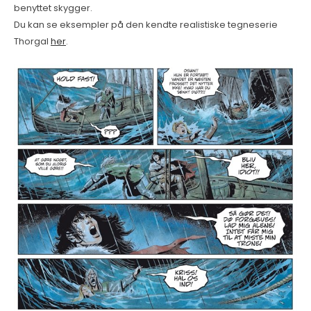
benyttet skygger.
Du kan se eksempler på den kendte realistiske tegneserie
Thorgal
her
.