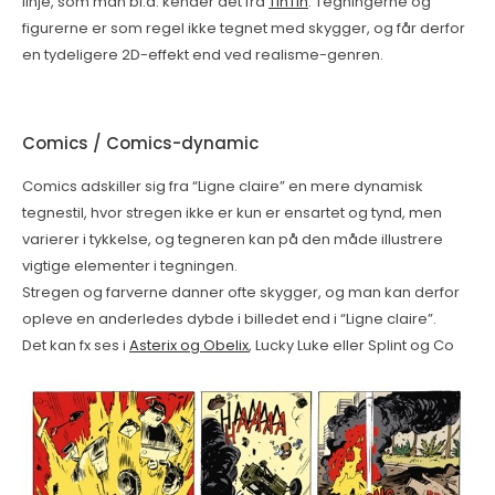
linje, som man bl.a. kender det fra
TinTin
. Tegningerne og
figurerne er som regel ikke tegnet med skygger, og får derfor
en tydeligere 2D-effekt end ved realisme-genren.
Comics / Comics-dynamic
Comics adskiller sig fra “Ligne claire” en mere dynamisk
tegnestil, hvor stregen ikke er kun er ensartet og tynd, men
varierer i tykkelse, og tegneren kan på den måde illustrere
vigtige elementer i tegningen.
Stregen og farverne danner ofte skygger, og man kan derfor
opleve en anderledes dybde i billedet end i “Ligne claire”.
Det kan fx ses i
Asterix og Obelix
, Lucky Luke eller Splint og Co