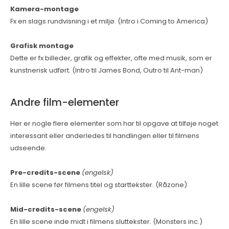
Kamera-montage
Fx en slags rundvisning i et miljø. (Intro i Coming to America)
Grafisk montage
Dette er fx billeder, grafik og effekter, ofte med musik, som er
kunstnerisk udført. (Intro til James Bond, Outro til Ant-man)
Andre film-elementer
Her er nogle flere elementer som har til opgave at tilføje noget
interessant eller anderledes til handlingen eller til filmens
udseende.
Pre-credits-scene
(engelsk)
En lille scene før filmens titel og starttekster. (Råzone)
Mid-credits-scene
(engelsk)
En lille scene inde midt i filmens sluttekster. (Monsters inc.)