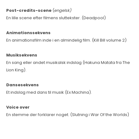
Post-credits-scene
(
engelsk)
En lille scene efter filmens sluttekster. (Deadpool)
Animationssekvens
En animationsfilm inde i en almindelig film. (Kill Bill volume 2)
Musiksekvens
En sang eller andet musikalsk indslag (Hakuna Matata fra The
Lion King).
Dansesekvens
Et indslag med dans til musik (Ex Machina).
Voice over
En stemme der forklarer noget. (Slutning i War Of the Worlds)