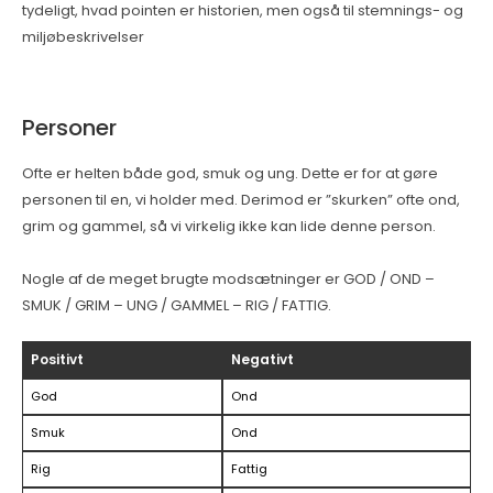
tydeligt, hvad pointen er historien, men også til stemnings- og
miljøbeskrivelser
Personer
Ofte er helten både god, smuk og ung. Dette er for at gøre
personen til en, vi holder med. Derimod er ”skurken” ofte ond,
grim og gammel, så vi virkelig ikke kan lide denne person.
Nogle af de meget brugte modsætninger er GOD / OND –
SMUK / GRIM – UNG / GAMMEL – RIG / FATTIG.
Positivt
Negativt
God
Ond
Smuk
Ond
Rig
Fattig