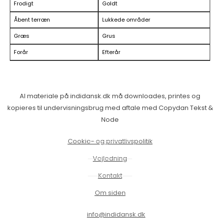
Frodigt
Goldt
Åbent terræn
Lukkede områder
Græs
Grus
Forår
Efterår
Al materiale på indidansk.dk må downloades, printes og
kopieres til undervisningsbrug med aftale med Copydan Tekst &
Node
Cookie- og privatlivspolitik
Vejledning
Kontakt
Om siden
info@indidansk.dk