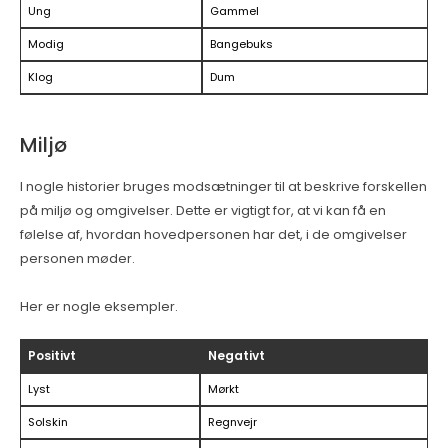
Ung
Gammel
Modig
Bangebuks
Klog
Dum
Miljø
I nogle historier bruges modsætninger til at beskrive forskellen
på miljø og omgivelser. Dette er vigtigt for, at vi kan få en
følelse af, hvordan hovedpersonen har det, i de omgivelser
personen møder.
Her er nogle eksempler.
Positivt
Negativt
Lyst
Mørkt
Solskin
Regnvejr