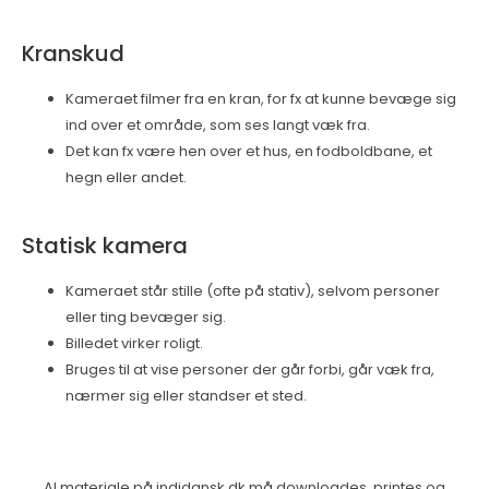
Kranskud
Kameraet filmer fra en kran, for fx at kunne bevæge sig
ind over et område, som ses langt væk fra.
Det kan fx være hen over et hus, en fodboldbane, et
hegn eller andet.
Statisk kamera
Kameraet står stille (ofte på stativ), selvom personer
eller ting bevæger sig.
Billedet virker roligt.
Bruges til at vise personer der går forbi, går væk fra,
nærmer sig eller standser et sted.
Al materiale på indidansk.dk må downloades, printes og