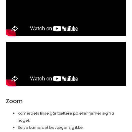
Zoom
Kameraets linse går tættere på eller fjerner sig fra
noget.
Selve kameraet bevæger sig ikke.