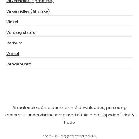
Virkemidler (sproglige)
Virkemidler (filmiske)
Vinkel
Vers og strofer
Verbum
Varsel
Vendepunkt
Al materiale på indidansk.dk må downloades, printes og
kopieres til undervisningsbrug med aftale med Copydan Tekst &
Node
Cookie- og privatlivspolitik