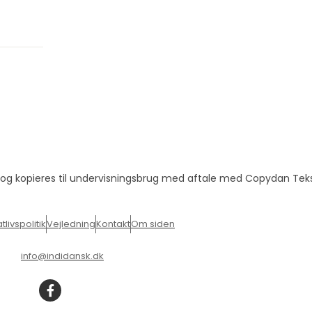
s og kopieres til undervisningsbrug med aftale med Copydan Tek
livspolitik
Vejledning
Kontakt
Om siden
info@indidansk.dk