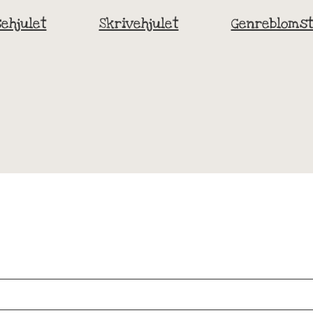
ehjulet
Skrivehjulet
Genrebloms