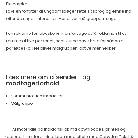
Eksempler:
Fx vil en forfatter af ungdomsbøger rette sit sprog og emne ind
efter de unges interesser. Her bliver målgruppen: unge.
I en reklame for løbesko vil man forsøge at få reklamen til at
ramme aktive personer, som kunne have brug for sådan et
par løbesko. Her bliver målgruppen: aktive mennesker.
Læs mere om afsender- og
modtagerforhold
Kommunikationsmodeller
Målgruppe
Al materiale på indidansk.dk må downloades, printes og
kopieres til undervisningsbrug med aftale med Copydan Tekst &