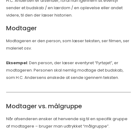
H.C. Andersen er afsender, fordi han igennem sit eventyr
sender et budskab / en lærdom / en oplevelse eller andet
videre, til den der læser historien.
Modtager
Modtageren er den person, som læser teksten, ser filmen, ser
maleriet osv.
Eksempel
: Den person, der læser eventyret “Fyrtøjet”, er
modtageren. Personen skal nemlig modtage det budskab,
som H.C. Andersens ønskede at sende igennem teksten.
Modtager vs. målgruppe
Når afsenderen ønsker at henvende sig til en specifik gruppe
af modtagere – bruger man udtrykket “målgruppe”.