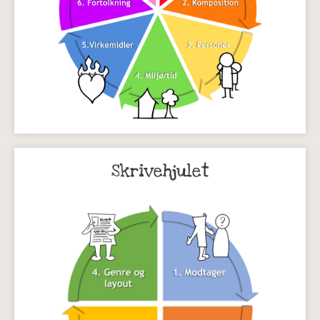
Skrivehjulet