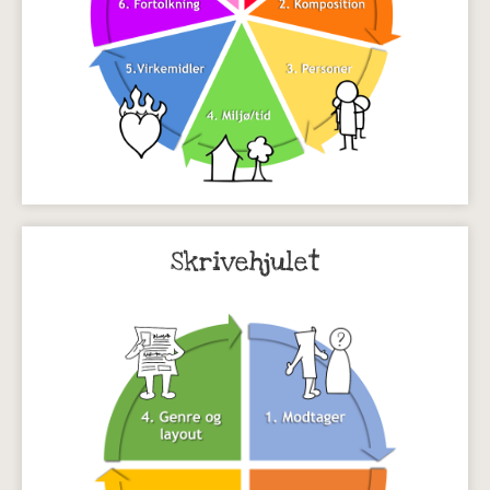
Skrivehjulet